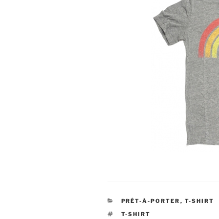
CATÉGORIES
PRÊT-À-PORTER
,
T-SHIRT
ÉTIQUETTES
T-SHIRT