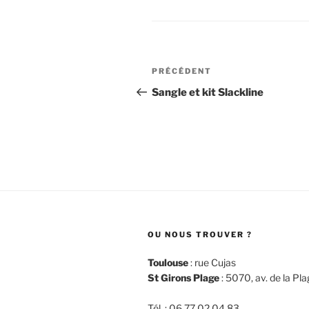
Navigation
Article
PRÉCÉDENT
de
précédent
Sangle et kit Slackline
l’article
OU NOUS TROUVER ?
Toulouse
: rue Cujas
St Girons Plage
: 5070, av. de la Pl
Tél. : 06 77 02 04 83