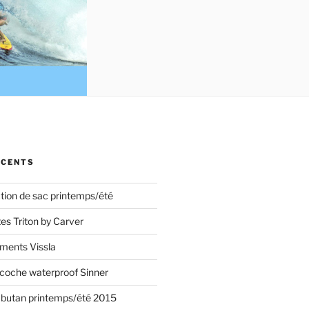
ÉCENTS
ction de sac printemps/été
s Triton by Carver
ements Vissla
acoche waterproof Sinner
mbutan printemps/été 2015