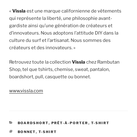
«
Vissla
est une marque californienne de vêtements
qui représente la liberté, une philosophie avant-
gardiste ainsi qu’une génération de créateurs et
d’innovateurs. Nous adoptons l’attitude DIY dans la
culture du surf et l’artisanat. Nous sommes des
créateurs et des innovateurs. »
Retrouvez toute la collection
Vissla
chez Rambutan
Shop, tel que tshirts, chemise, sweat, pantalon,
boardshort, pull, casquette ou bonnet.
www.vissla.com
CATÉGORIES
BOARDSHORT
,
PRÊT-À-PORTER
,
T-SHIRT
ÉTIQUETTES
BONNET
,
T-SHIRT