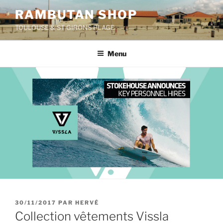
Aller
RAMBUTAN SHOP
au
TOULOUSE & ST GIRONS PLAGE
contenu
principal
Menu
PUBLIÉ
30/11/2017
PAR
HERVÉ
LE
Collection vêtements Vissla