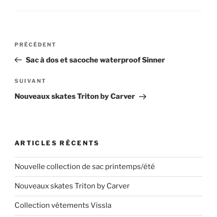
Navigation
Article
PRÉCÉDENT
de
précédent
Sac à dos et sacoche waterproof Sinner
l’article
Article
SUIVANT
suivant
Nouveaux skates Triton by Carver
ARTICLES RÉCENTS
Nouvelle collection de sac printemps/été
Nouveaux skates Triton by Carver
Collection vêtements Vissla