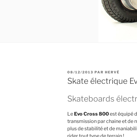
PUBLIÉ
08/12/2013
PAR
HERVÉ
LE
Skate électrique 
Skateboards élect
Le
Evo Cross 800
est équipé 
transmission par chaine et de 
plus de stabilité et de maniabili
rider tout type de terrain !