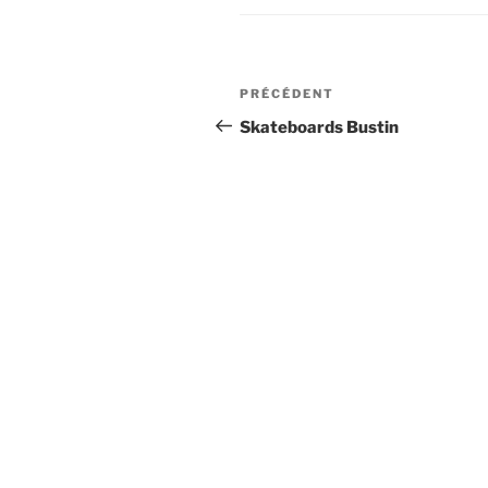
Navigation
Article
PRÉCÉDENT
de
précédent
Skateboards Bustin
l’article