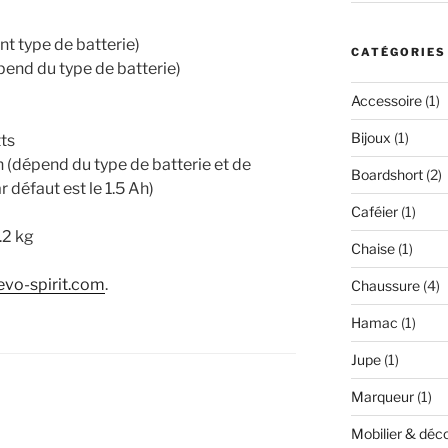
nt type de batterie)
CATÉGORIES
end du type de batterie)
Accessoire
(1)
Bijoux
(1)
ts
 (dépend du type de batterie et de
Boardshort
(2)
 défaut est le 1.5 Ah)
Caféier
(1)
.2 kg
Chaise
(1)
evo-spirit.com
.
Chaussure
(4)
Hamac
(1)
Jupe
(1)
Marqueur
(1)
Mobilier & déc