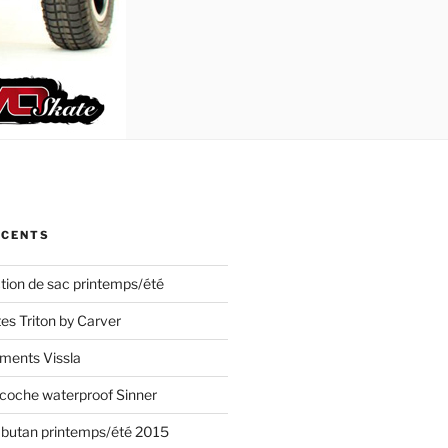
ÉCENTS
ction de sac printemps/été
s Triton by Carver
ements Vissla
acoche waterproof Sinner
mbutan printemps/été 2015