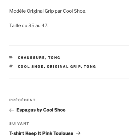
Modèle Original Grip par Cool Shoe.
Taille du 35 au 47.
CATÉGORIES
CHAUSSURE
,
TONG
ÉTIQUETTES
COOL SHOE
,
ORIGINAL GRIP
,
TONG
Navigation
Article
PRÉCÉDENT
de
précédent
Espagas by Cool Shoe
l’article
Article
SUIVANT
suivant
T-shirt Keep It Pink Toulouse