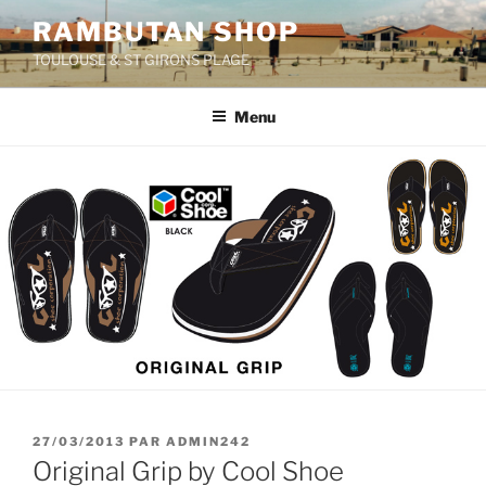
Aller
RAMBUTAN SHOP
au
TOULOUSE & ST GIRONS PLAGE
contenu
principal
Menu
PUBLIÉ
27/03/2013
PAR
ADMIN242
LE
Original Grip by Cool Shoe