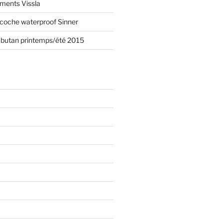
ements Vissla
acoche waterproof Sinner
mbutan printemps/été 2015