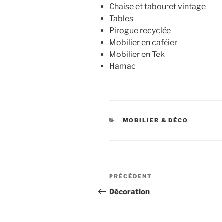
Chaise et tabouret vintage
Tables
Pirogue recyclée
Mobilier en caféier
Mobilier en Tek
Hamac
CATÉGORIES
MOBILIER & DÉCO
Navigation
Article
PRÉCÉDENT
de
précédent
Décoration
l’article