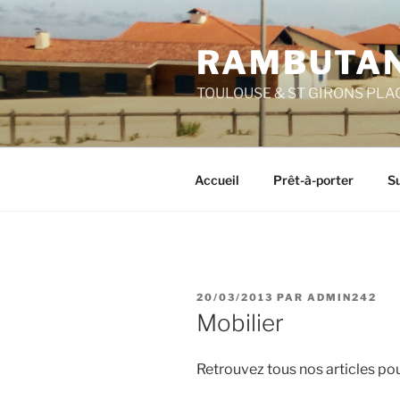
Aller
au
RAMBUTAN
contenu
principal
TOULOUSE & ST GIRONS PLA
Accueil
Prêt-à-porter
Su
PUBLIÉ
20/03/2013
PAR
ADMIN242
LE
Mobilier
Retrouvez tous nos articles pou