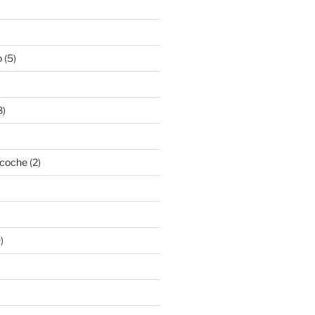
o
(5)
8)
acoche
(2)
)