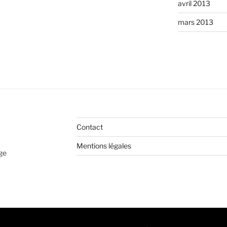
avril 2013
mars 2013
Contact
Mentions légales
age
Fièrement propulsé par WordPress