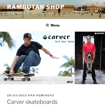
Aller
RAMBUTAN SHOP
au
TOULOUSE & ST GIRONS PLAGE
contenu
principal
Menu
PUBLIÉ
28/03/2013
PAR
ADMIN242
LE
Carver skateboards