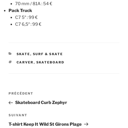
70 mm / 81A : 54 €
Pack Truck
C7 5″ : 99 €
C7 6,5″ : 99 €
CATÉGORIES
SKATE
,
SURF & SKATE
ÉTIQUETTES
CARVER
,
SKATEBOARD
Navigation
Article
PRÉCÉDENT
de
précédent
Skateboard Curb Zephyr
l’article
Article
SUIVANT
suivant
T-shirt Keep It Wild St Girons Plage