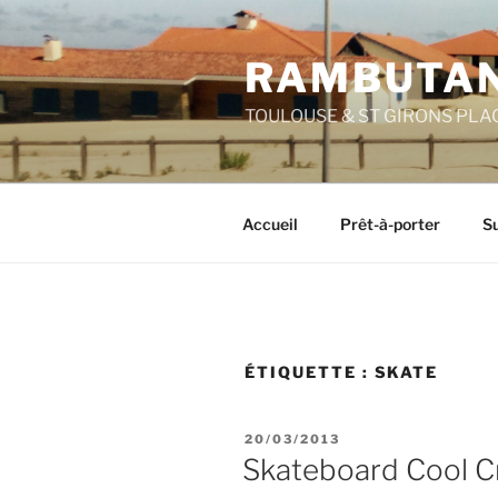
Aller
au
RAMBUTAN
contenu
principal
TOULOUSE & ST GIRONS PLA
Accueil
Prêt-à-porter
Su
ÉTIQUETTE :
SKATE
PUBLIÉ
20/03/2013
LE
Skateboard Cool C