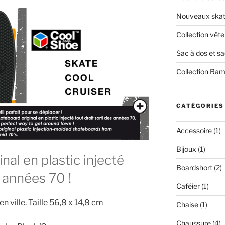
Nouveaux skate
Collection vêt
Sac à dos et s
Collection Ra
CATÉGORIES
Accessoire
(1)
Bijoux
(1)
nal en plastic injecté
Boardshort
(2)
s années 70 !
Caféier
(1)
en ville. Taille 56,8 x 14,8 cm
Chaise
(1)
Chaussure
(4)