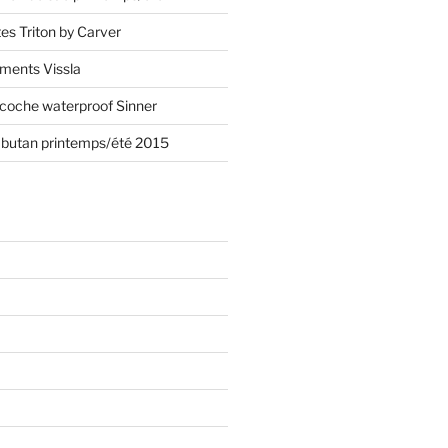
s Triton by Carver
ements Vissla
acoche waterproof Sinner
mbutan printemps/été 2015