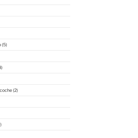
o
(5)
8)
acoche
(2)
)