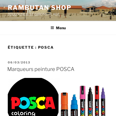
Aller
RAMBUTAN SHOP
au
TOULOUSE & ST GIRONS PLAGE
contenu
principal
Menu
ÉTIQUETTE :
POSCA
PUBLIÉ
06/03/2013
LE
Marqueurs peinture POSCA