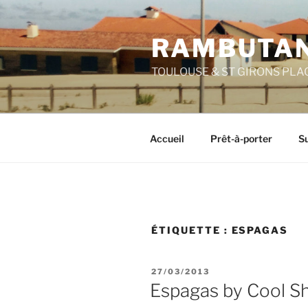
Aller
au
RAMBUTAN
contenu
principal
TOULOUSE & ST GIRONS PLA
Accueil
Prêt-à-porter
Su
ÉTIQUETTE :
ESPAGAS
PUBLIÉ
27/03/2013
LE
Espagas by Cool S