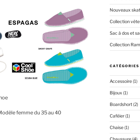
Nouveaux skate
Collection vêt
Sac à dos et s
Collection Ra
CATÉGORIES
Accessoire
(1)
Bijoux
(1)
Shoe
Boardshort
(2)
Modèle femme du 35 au 40
Caféier
(1)
Chaise
(1)
Chaussure
(4)