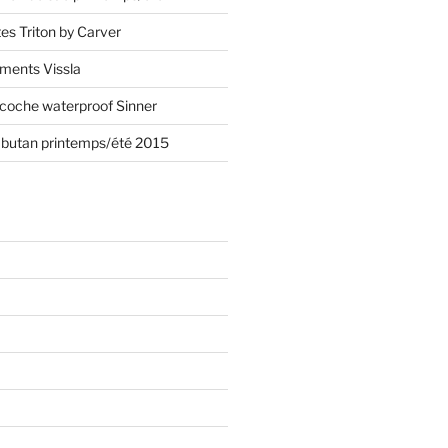
s Triton by Carver
ements Vissla
acoche waterproof Sinner
mbutan printemps/été 2015