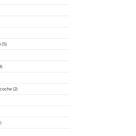
o
(5)
8)
acoche
(2)
)