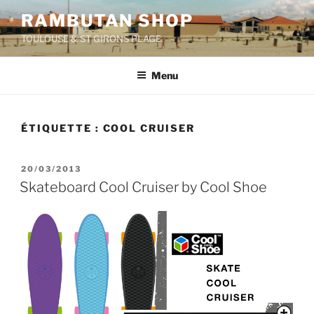
Aller
RAMBUTAN SHOP
au
TOULOUSE & ST GIRONS PLAGE
contenu
principal
Menu
ÉTIQUETTE :
COOL CRUISER
PUBLIÉ
20/03/2013
LE
Skateboard Cool Cruiser by Cool Shoe