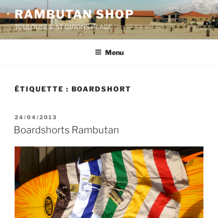
Aller
RAMBUTAN SHOP
au
TOULOUSE & ST GIRONS PLAGE
contenu
principal
Menu
ÉTIQUETTE :
BOARDSHORT
PUBLIÉ
24/04/2013
LE
Boardshorts Rambutan